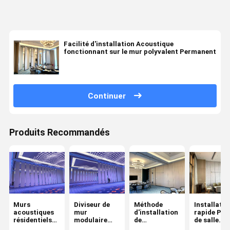
Facilité d'installation Acoustique
fonctionnant sur le mur polyvalent Permanent
Continuer
Produits Recommandés
Murs
Diviseur de
Méthode
Installatio
acoustiques
mur
d'installation
rapide Par
résidentiels
modulaire
de
de salle
exploitables
professionnel
revêtements
coulissant