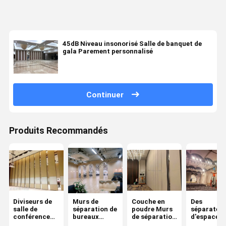
45dB Niveau insonorisé Salle de banquet de
gala Parement personnalisé
Continuer
Produits Recommandés
Diviseurs de
Murs de
Couche en
Des
salle de
séparation de
poudre Murs
séparateu
conférence
bureaux
de séparation
d'espace d
85 mm
modernes
de bureau
bureau