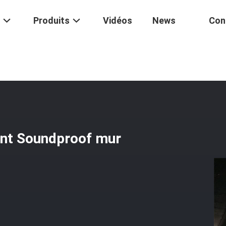
Produits
Vidéos
News
Con
 De Bureau Restaurant Soundproof Mur Pliant Longévité Polyvalent
ant Soundproof mur