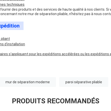
èmes techniques
urnir des produits et des services de haute qualité à nos clients. Si
oncernant notre mur de séparation pliable, n'hésitez pas à nous cont
xpédition
 pliant
ns d'installation
ires s'appliquent pour les expéditions accélérées ou les expéditions 
mur de séparation moderne
paroi séparative pliable
PRODUITS RECOMMANDÉS