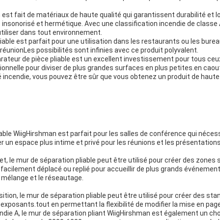
est fait de matériaux de haute qualité qui garantissent durabilité et 
 insonorisé et hermétique. Avec une classification incendie de classe
 utiliser dans tout environnement.
iable est parfait pour une utilisation dans les restaurants ou les bureaux
réunionLes possibilités sont infinies avec ce produit polyvalent.
rateur de pièce pliable est un excellent investissement pour tous ceu
ctionnelle pour diviser de plus grandes surfaces en plus petites.en caou
é incendie, vous pouvez être sûr que vous obtenez un produit de haute q
able WiigHirshman est parfait pour les salles de conférence qui néces
réer un espace plus intime et privé pour les réunions et les présentations
et, le mur de séparation pliable peut être utilisé pour créer des zones
facilement déplacé ou replié pour accueillir de plus grands événemen
 mélange et le réseautage.
ition, le mur de séparation pliable peut être utilisé pour créer des st
exposants.tout en permettant la flexibilité de modifier la mise en page
ndie A, le mur de séparation pliant WiigHirshman est également un choi