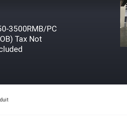
50-3500RMB/PC
FOB) Tax Not
ncluded
duit