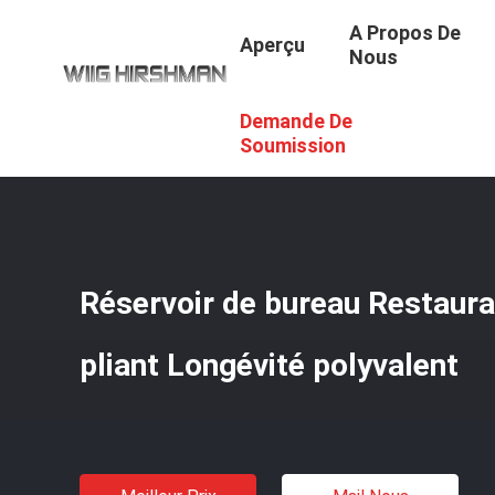
A Propos De
Aperçu
Nous
Demande De
Aperçu
/
Produits
/
Murs Pliants Insonorisés
/
Réservoir
Soumission
Réservoir de bureau Restaur
pliant Longévité polyvalent