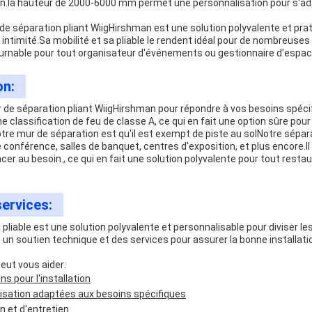
on.la hauteur de 2000-6000 mm permet une personnalisation pour s'ada
de séparation pliant WiigHirshman est une solution polyvalente et pra
et intimité.Sa mobilité et sa pliable le rendent idéal pour de nombreuse
tournable pour tout organisateur d'événements ou gestionnaire d'espac
on:
 de séparation pliant WiigHirshman pour répondre à vos besoins spécif
e classification de feu de classe A, ce qui en fait une option sûre pour
re mur de séparation est qu'il est exempt de piste au solNotre séparat
e conférence, salles de banquet, centres d'exposition, et plus encore.Il e
lacer au besoin., ce qui en fait une solution polyvalente pour tout rest
services:
pliable est une solution polyvalente et personnalisable pour diviser l
 un soutien technique et des services pour assurer la bonne installatio
eut vous aider:
ns pour l'installation
isation adaptées aux besoins spécifiques
n et d'entretien