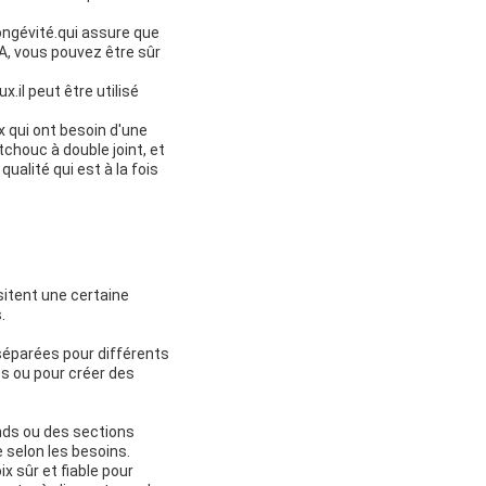
longévité.qui assure que
 A, vous pouvez être sûr
.il peut être utilisé
x qui ont besoin d'une
tchouc à double joint, et
ualité qui est à la fois
sitent une certaine
.
 séparées pour différents
ts ou pour créer des
ands ou des sections
 selon les besoins.
x sûr et fiable pour