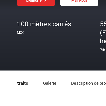
Meilleur Prix
Mail Nous
100 mètres carrés
5
(
MOQ
I
Prix
traits
Galerie
Description de pro