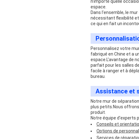
n'importe quelle occasi
espace.
Dans l'ensemble, le mur 
nécessitant flexibilité 
ce qui en fait un incon
Personnalisati
Personnalisez votre mur
fabriqué en Chine et a un
espace.L'avantage de not
parfait pour les salles d
facile à ranger et à dép
bureau.
Assistance et 
Notre mur de séparation 
plus petits.Nous offrons
produit.
Notre équipe d'experts p
Conseils et orientatio
Options de personnal
Services de réparatio