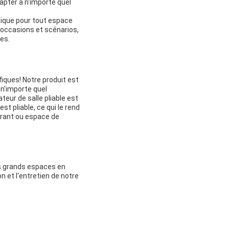
pter à n'importe quel
tique pour tout espace
s occasions et scénarios,
es.
iques! Notre produit est
 n'importe quel
eur de salle pliable est
st pliable, ce qui le rend
aurant ou espace de
es grands espaces en
n et l'entretien de notre