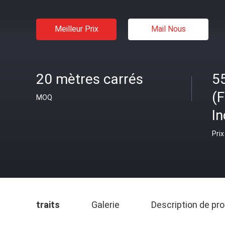
Meilleur Prix
Mail Nous
20 mètres carrés
5
(
MOQ
I
Prix
traits
Galerie
Description de pro