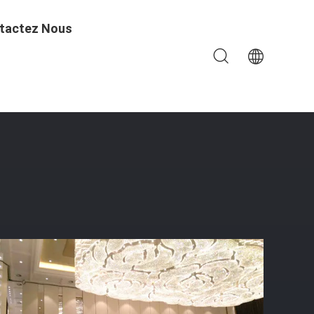
tactez Nous
teur Insonorisé Diviseurs De Salle De Conférence