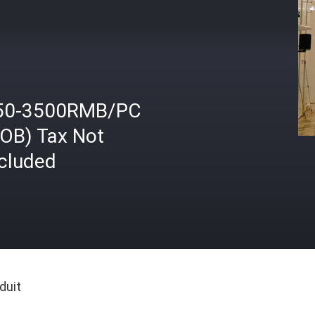
50-3500RMB/PC
FOB) Tax Not
ncluded
duit