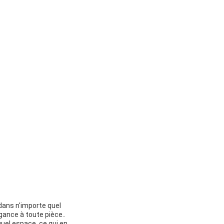
 dans n'importe quel
ance à toute pièce..
quel espace, ce qui en