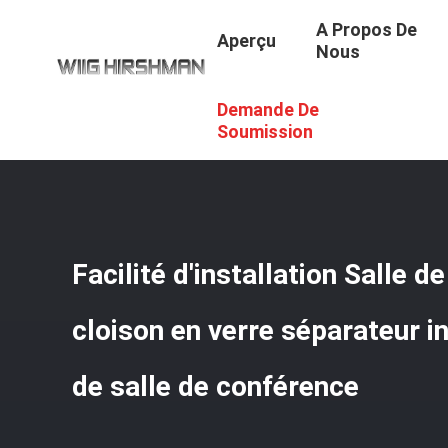
A Propos De
Aperçu
Nous
Demande De
Aperçu
/
Produits
/
Partitions De Salle De Conférence
/
F
Soumission
Facilité d'installation Salle d
cloison en verre séparateur i
de salle de conférence