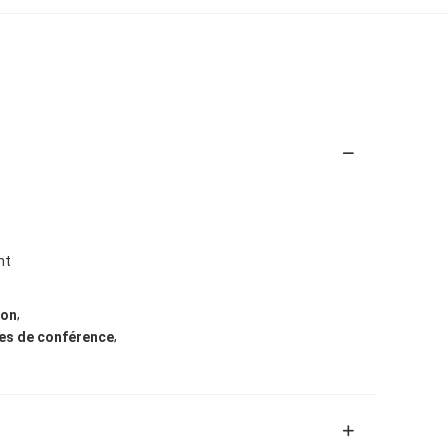
nt
,
ion
,
lles de conférence