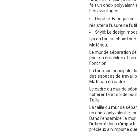
fait un choix polyvalent
Les avantages:
Durable: Fabriqué en 
résister à l'usure de l'ut
Stylé: Le design mode
qui en fait un choix fonct
Matériau:
Le mur de séparation déc
pour sa durabilité et sa 
Fonction:
La fonction principale d
des espaces de travail p
Matériau du cadre:
Le cadre du mur de sépa
cohérente et solide pour 
Taille:
La taille du mur de sépa
un choix polyvalent et p
Dans l'ensemble, le mur 
l'intimité dans n'import
précieux à n'importe qu