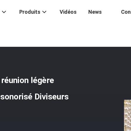
Produits
Vidéos
News
Con
acilité D'installation Salle De Réunion Légère Cloison En Verre Sépara
e réunion légère
nsonorisé Diviseurs