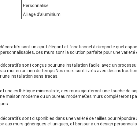
Personnalisé
Alliage d'aluminium
décoratifs sont un ajout élégant et fonctionnel à n'importe quel espa
ersonnalisables, ces murs sont la solution parfaite pour une variété 
écoratifs sont conçus pour une installation facile, avec un processus
au mur en un rien de temps.Nos murs sont livrés avec des instructions
 une installation sans tracas.
 et une esthétique minimaliste, ces murs ajouteront une touche de sop
ne maison moderne ou un bureau moderneCes murs compléteront par
ques
écoratifs sont disponibles dans une variété de tailles pour répondre
oir aux murs génériques et uniques, et bonjour à un design personnali