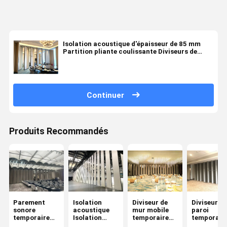
Isolation acoustique d'épaisseur de 85 mm
Partition pliante coulissante Diviseurs de
pièce temporaires
Continuer
Produits Recommandés
Parement
Isolation
Diviseur de
Diviseur de
sonore
acoustique
mur mobile
paroi
temporaire
Isolation
temporaire
temporair
démontable
incendie
personnalisable
amovible e