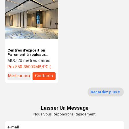
Centres d'exposition
Parement à rouleaux
Modulaire polyvalent
MOQ:
20 mètres carrés
OEM ODM
Prix:
550-3500RMB/PC (FOB) Tax Not Included
Meilleur prix
Contacts
Regardez plus
Laisser Un Message
Nous Vous Répondrons Rapidement
e-mail