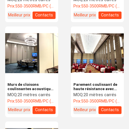
Prix:
550-3500RMB/PC (FOB) Tax Not Included
Prix:
550-3500RMB/PC (FOB) Tax Not Included
Meilleur prix
Contacts
Meilleur prix
Contacts
Murs de cloisons
Parement coulissant de
coulissantes acoustiques
haute résistance avec
magnétiques légers
installation facile pour
MOQ:
20 mètres carrés
MOQ:
20 mètres carrés
Diviseurs de pièce
hôtel
Prix:
550-3500RMB/PC (FOB) Tax Not Included
Prix:
550-3500RMB/PC (FOB) Tax Not Included
insonorisés coulissants
Meilleur prix
Contacts
Meilleur prix
Contacts