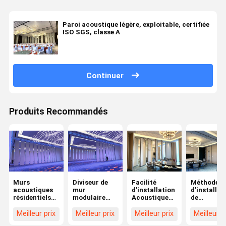
Paroi acoustique légère, exploitable, certifiée
ISO SGS, classe A
Continuer
Produits Recommandés
Murs
Diviseur de
Facilité
Méthode
acoustiques
mur
d'installation
d'installat
résidentiels
modulaire
Acoustique
de
exploitables
professionnel
fonctionnant
revêtemen
créant des
haute
sur le mur
de sol à fai
Meilleur prix
Meilleur prix
Meilleur prix
Meilleur p
espaces
durabilité
polyvalent
entretien