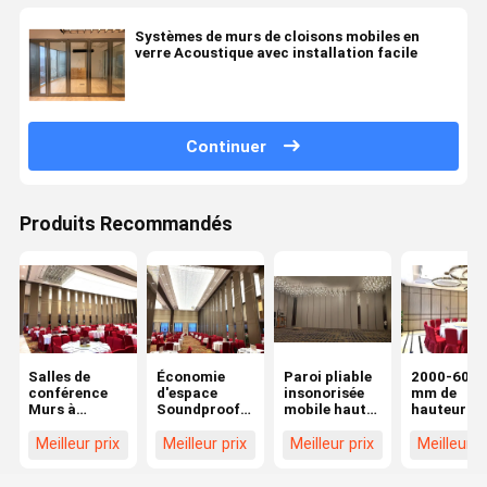
Systèmes de murs de cloisons mobiles en
verre Acoustique avec installation facile
Continuer
Produits Recommandés
Salles de
Économie
Paroi pliable
2000-6000
conférence
d'espace
insonorisée
mm de
Murs à
Soundproof
mobile haute
hauteur m
accordéon
mur pliant
stabilité avec
pliable
insonorisés à
durable de
porte unique
insonorisé
Meilleur prix
Meilleur prix
Meilleur prix
Meilleur p
double joint
classe A
avec voie 
en
Rating
aluminium